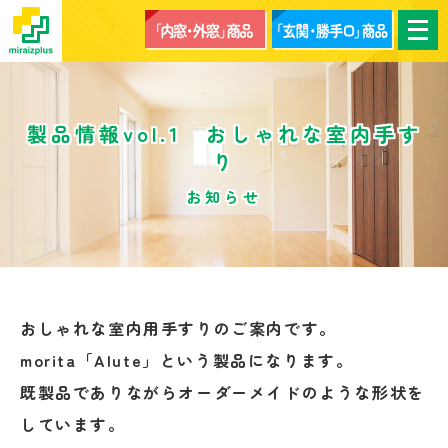
メ
ニ
ュ
ー
を
開
く
製品情報vol.1 おしゃれな室内手す
り
お知らせ
おしゃれな室内用手すりのご案内です。
morita「Alute」という製品になります。
既製品でありながらオーダーメイドのような形状を
しています。