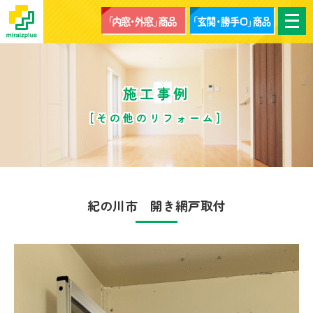
メ
ニ
ュ
ー
を
開
く
施工事例
[その他のリフォーム]
紀の川市 開き網戸取付