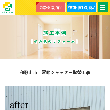
メ
ニ
ュ
ー
を
開
く
施工事例
[その他のリフォーム]
和歌山市 電動シャッター取替工事