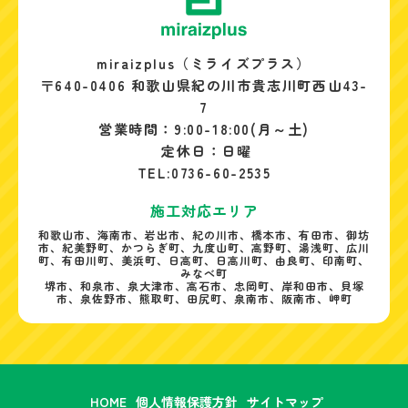
miraizplus（ミライズプラス）
〒640-0406 和歌山県紀の川市貴志川町西山43-
7
営業時間：9:00-18:00(月～土)
定休日：日曜
TEL:0736-60-2535
施工対応エリア
和歌山市、海南市、岩出市、紀の川市、橋本市、有田市、御坊
市、紀美野町、かつらぎ町、九度山町、高野町、湯浅町、広川
町、有田川町、美浜町、日高町、日高川町、由良町、印南町、
みなべ町
堺市、和泉市、泉大津市、高石市、忠岡町、岸和田市、貝塚
市、泉佐野市、熊取町、田尻町、泉南市、阪南市、岬町
HOME
個人情報保護方針
サイトマップ