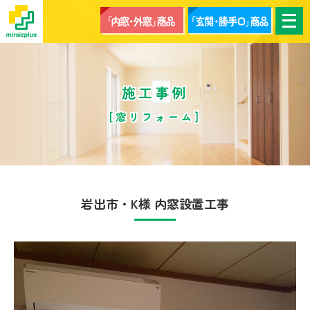
メ
ニ
ュ
ー
を
開
く
施工事例
[窓リフォーム]
岩出市・K様 内窓設置工事