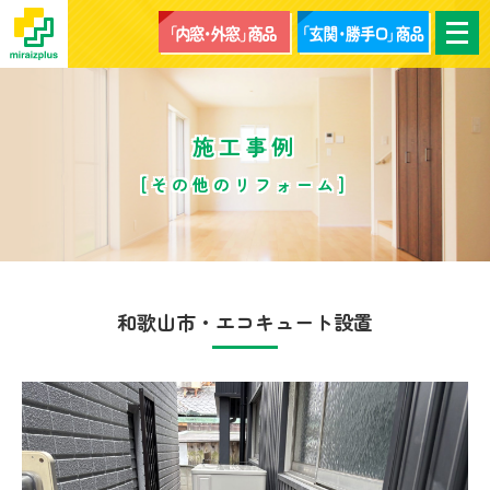
メ
ニ
ュ
ー
を
開
く
施工事例
[その他のリフォーム]
和歌山市・エコキュート設置