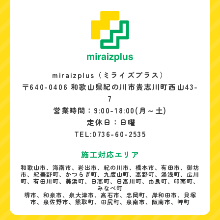
miraizplus（ミライズプラス）
〒640-0406 和歌山県紀の川市貴志川町西山43-
7
営業時間：9:00-18:00(月～土)
定休日：日曜
TEL:0736-60-2535
施工対応エリア
和歌山市、海南市、岩出市、紀の川市、橋本市、有田市、御坊
市、紀美野町、かつらぎ町、九度山町、高野町、湯浅町、広川
町、有田川町、美浜町、日高町、日高川町、由良町、印南町、
みなべ町
堺市、和泉市、泉大津市、高石市、忠岡町、岸和田市、貝塚
市、泉佐野市、熊取町、田尻町、泉南市、阪南市、岬町