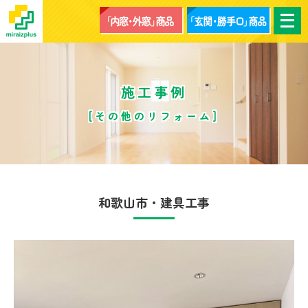
メ
ニ
ュ
ー
を
開
く
施工事例
[その他のリフォーム]
和歌山市・建具工事