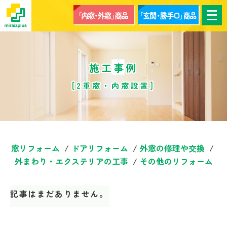
メ
ニ
ュ
ー
を
開
く
施工事例
[2重窓・内窓設置]
窓リフォーム
ドアリフォーム
外窓の修理や交換
外まわり・エクステリアの工事
その他のリフォーム
記事はまだありません。