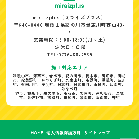
miraizplus（ミライズプラス）
〒640-0406 和歌山県紀の川市貴志川町西山43-
7
営業時間：9:00-18:00(月～土)
定休日：日曜
TEL:0736-60-2535
施工対応エリア
和歌山市、海南市、岩出市、紀の川市、橋本市、有田市、御坊
市、紀美野町、かつらぎ町、九度山町、高野町、湯浅町、広川
町、有田川町、美浜町、日高町、日高川町、由良町、印南町、
みなべ町
堺市、和泉市、泉大津市、高石市、忠岡町、岸和田市、貝塚
市、泉佐野市、熊取町、田尻町、泉南市、阪南市、岬町
HOME
個人情報保護方針
サイトマップ