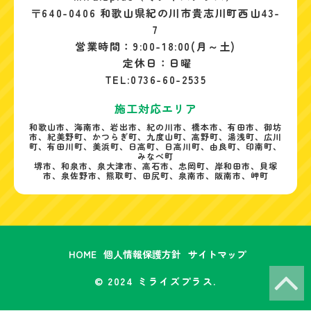
〒640-0406 和歌山県紀の川市貴志川町西山43-
7
営業時間：9:00-18:00(月～土)
定休日：日曜
TEL:0736-60-2535
施工対応エリア
和歌山市、海南市、岩出市、紀の川市、橋本市、有田市、御坊
市、紀美野町、かつらぎ町、九度山町、高野町、湯浅町、広川
町、有田川町、美浜町、日高町、日高川町、由良町、印南町、
みなべ町
堺市、和泉市、泉大津市、高石市、忠岡町、岸和田市、貝塚
市、泉佐野市、熊取町、田尻町、泉南市、阪南市、岬町
HOME
個人情報保護方針
サイトマップ
© 2024 ミライズプラス.