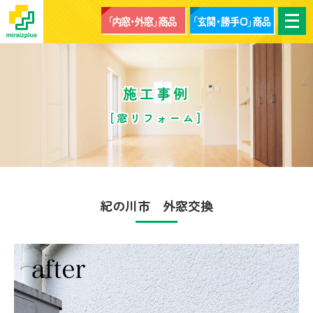
メ
ニ
ュ
ー
を
開
く
施工事例
[窓リフォーム]
紀の川市 外窓交換